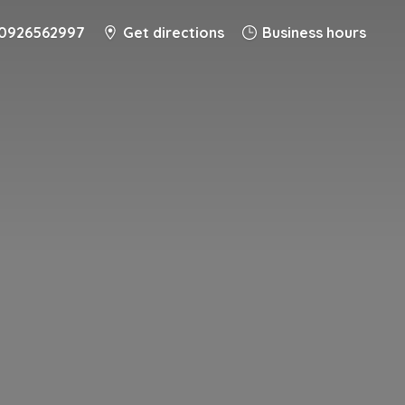
0926562997
Get directions
Business hours