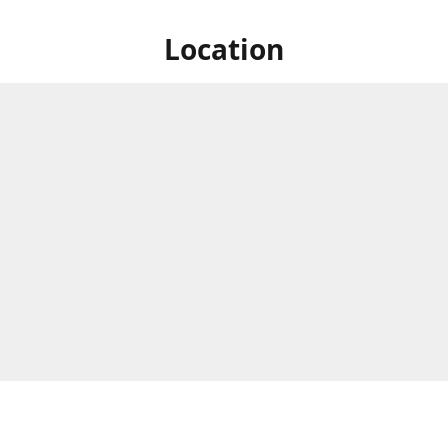
Location
ik​/ Cloud​ Lab