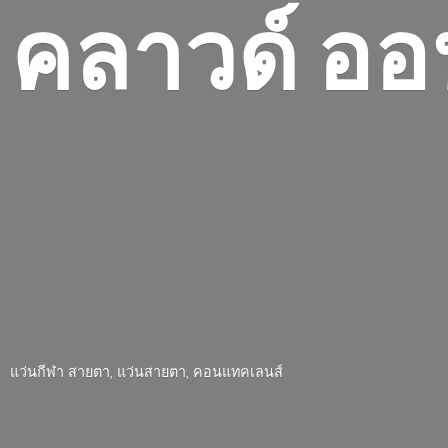
คลาวด์ ออ
แว่นกีฬา สายตา, แว่นสายตา, คอนแทคเลนส์