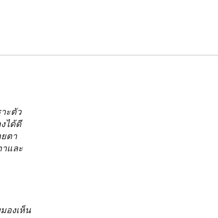
ราะตัว
งได้ดี
สายตา
ยตาและ
งมองเห็น