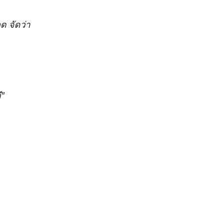
ด จัดว่า
ี"