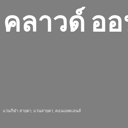
คลาวด์ ออ
แว่นกีฬา สายตา, แว่นสายตา, คอนแทคเลนส์