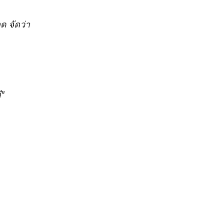
ด จัดว่า
ี"