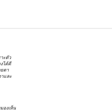
ราะตัว
งได้ดี
สายตา
ยตาและ
งมองเห็น