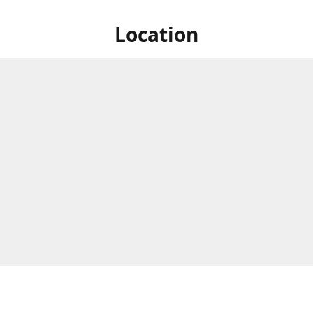
Location
ik​/ Cloud​ Lab