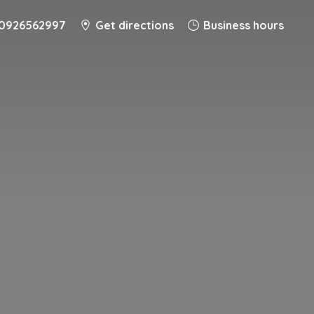
0926562997
Get directions
Business hours